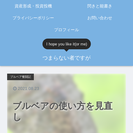
資産形成・投資投機
閃きと能書き
プライバシーポリシー
お問い合わせ
プロフィール
I hope you like it(or me)
つまらない者ですが
ブルベア奮闘記
2021.08.23
ブルベアの使い方を見直
し