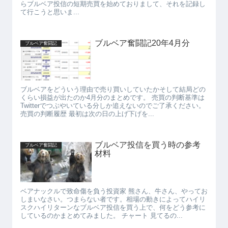
らブルベア投信の短期売買を始めておりまして、それを記録し
て行こうと思いま...
ブルベア奮闘記20年4月分
ブルベア奮闘記
ブルベアをどういう理由で売り買いしていたかそして結局どの
くらい損益が出たのか4月分のまとめです。 売買の判断基準は
Twitterでつぶやいている分しか追えないのでご了承ください。
売買の判断履歴 最初は次の日の上げ下げを...
ブルベア投信を買う時の参考
ブルベア奮闘記
材料
ベアナックルで致命傷を負う投資家 熊さん、牛さん、やってお
しまいなさい。つまらない者です。相場の動きによってハイリ
スクハイリターンなブルベア投信を買う上で、何をどう参考に
しているのかまとめてみました。 チャート 見てるの...