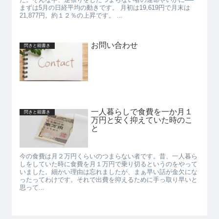
まずは5月の日経平均の動きです。 月初は19,619円で月末は
21,877円。約１２％の上昇です。 ...
お問い合わせ
閃きと能書き
一人暮らしで食費を一か月１
閃きと能書き
万円と安く抑えていた時のこ
と
今の食費は月２万円くらいのつまらない者です。昔、一人暮ら
しをしていた時に食費を月１万円で乗り切るというのをやって
いました。細かい理由は忘れましたが、まぁ早い話が金欠にな
ったってわけです。それで出費を抑えるために手っ取り早いと
思って...