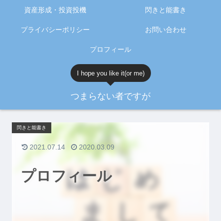
資産形成・投資投機
閃きと能書き
プライバシーポリシー
お問い合わせ
プロフィール
I hope you like it(or me)
つまらない者ですが
閃きと能書き
2021.07.14
2020.03.09
プロフィール