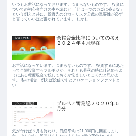
いつもお世話になっております。つまらないものです。 投資に
ついての初心者向けの本を読むと 「卵は一つのカゴに盛るな」
という例えと共に、投資先の分散＝リスク分散の重要性が必ず
と言っていいほど書かれています。 しかし...
余裕資金比率についての考え
投資その他
２０２４年４月現在
お世話になっています。つまらないものです。 投資するにあた
って全額投資するフルポジか、それとも暴落の時に仕込めるよ
うにある程度現金で残しておくか悩ましいところだと思いま
す。 私の場合、例えば投信ですとアロケーションファンドと
い...
ブルベア奮闘記２０２０年５
ブルベア奮闘記
月分
気が付けば５月も終わり。日経平均は21,000円に回復しまし
た。そんな中、逆張りをしたつまらない者の運命やいかに──