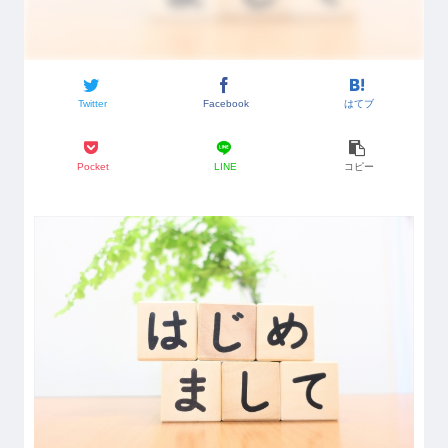
Twitter
Facebook
はてブ
Pocket
LINE
コピー