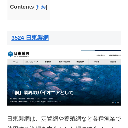
Contents
[
hide
]
3524 日東製網
日東製網は、定置網や養殖網など各種漁業で