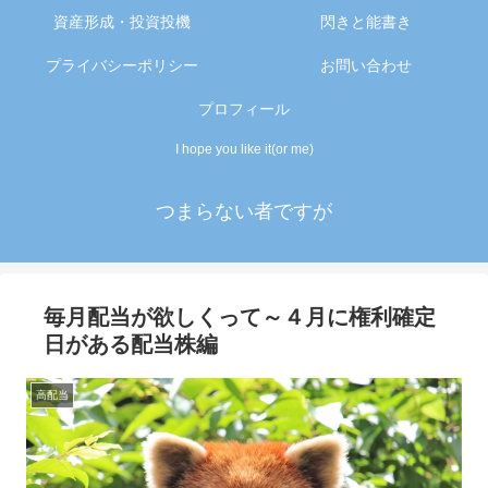
資産形成・投資投機
閃きと能書き
プライバシーポリシー
お問い合わせ
プロフィール
I hope you like it(or me)
つまらない者ですが
毎月配当が欲しくって～４月に権利確定
日がある配当株編
高配当