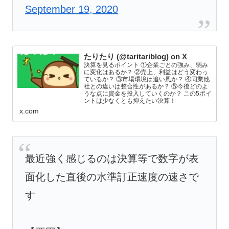
September 19, 2020
たりたり (@taritariblog) on X
決算を見るポイント ①企業ごとの強み、弱み
に変化はあるか？ ②売上、利益はどう変わっ
ているか？ ③市場環境は追い風か？ ④同業他
社との違いは整合性があるか？ ⑤今後どのよ
うな点に資金を投入していくのか？ この5ポイ
ントは少なくとも抑えたい決算！
x.com
最近強く感じるのは決算等で数字が表
面化した直後の水準訂正速度の速さで
す