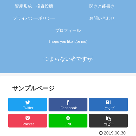
資産形成・投資投機
閃きと能書き
プライバシーポリシー
お問い合わせ
プロフィール
I hope you like it(or me)
つまらない者ですが
サンプルページ
Twitter
Facebook
はてブ
Pocket
LINE
コピー
2019.06.30