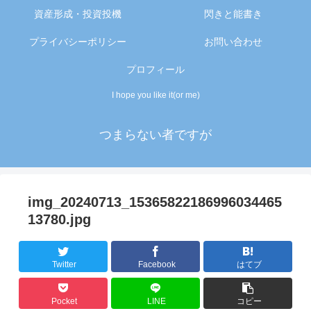
資産形成・投資投機
閃きと能書き
プライバシーポリシー
お問い合わせ
プロフィール
I hope you like it(or me)
つまらない者ですが
img_20240713_15365822186996034465
13780.jpg
Twitter
Facebook
はてブ
Pocket
LINE
コピー