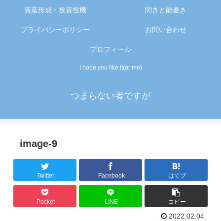
資産形成・投資投機
閃きと能書き
プライバシーポリシー
お問い合わせ
プロフィール
I hope you like it(or me)
つまらない者ですが
image-9
Twitter
Facebook
はてブ
Pocket
LINE
コピー
2022.02.04