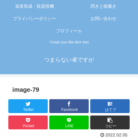
資産形成・投資投機
閃きと能書き
プライバシーポリシー
お問い合わせ
プロフィール
I hope you like it(or me)
つまらない者ですが
image-79
Twitter
Facebook
はてブ
Pocket
LINE
コピー
2022.02.05