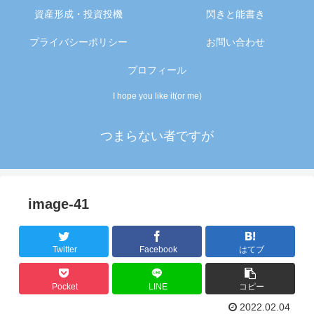
資産形成・投資投機
閃きと能書き
プライバシーポリシー
お問い合わせ
プロフィール
I hope you like it(or me)
つまらない者ですが
image-41
Twitter
Facebook
はてブ
Pocket
LINE
コピー
2022.02.04