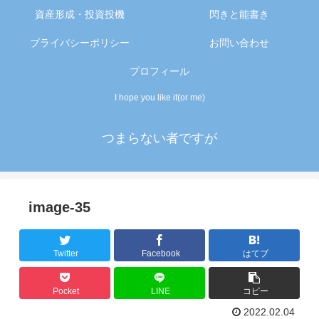
資産形成・投資投機
閃きと能書き
プライバシーポリシー
お問い合わせ
プロフィール
I hope you like it(or me)
つまらない者ですが
image-35
Twitter
Facebook
はてブ
Pocket
LINE
コピー
2022.02.04