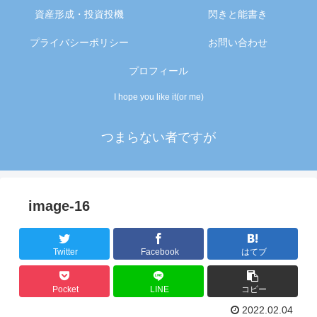
資産形成・投資投機
閃きと能書き
プライバシーポリシー
お問い合わせ
プロフィール
I hope you like it(or me)
つまらない者ですが
image-16
Twitter
Facebook
はてブ
Pocket
LINE
コピー
2022.02.04