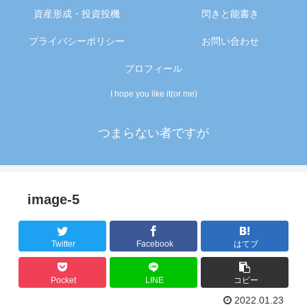
資産形成・投資投機
閃きと能書き
プライバシーポリシー
お問い合わせ
プロフィール
I hope you like it(or me)
つまらない者ですが
image-5
Twitter
Facebook
はてブ
Pocket
LINE
コピー
2022.01.23