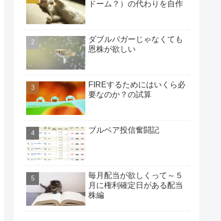
ドーム？）の代わりを自作
ダブルバガーじゃなくても
恩株が欲しい
FIREするためにはいくら必
要なのか？の試算
ブルベア投信奮闘記
毎月配当が欲しくって～５
月に権利確定日がある配当
株編