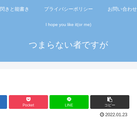
閃きと能書き
プライバシーポリシー
お問い合わせ
I hope you like it(or me)
つまらない者ですが
Pocket
LINE
コピー
2022.01.23