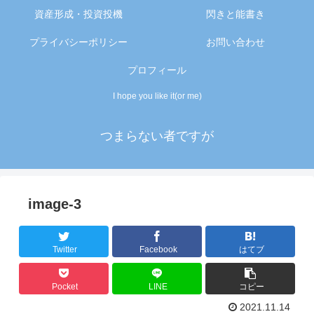
資産形成・投資投機
閃きと能書き
プライバシーポリシー
お問い合わせ
プロフィール
I hope you like it(or me)
つまらない者ですが
image-3
Twitter
Facebook
はてブ
Pocket
LINE
コピー
2021.11.14