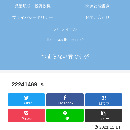
資産形成・投資投機
閃きと能書き
プライバシーポリシー
お問い合わせ
プロフィール
I hope you like it(or me)
つまらない者ですが
22241469_s
Twitter
Facebook
はてブ
Pocket
LINE
コピー
2021.11.14