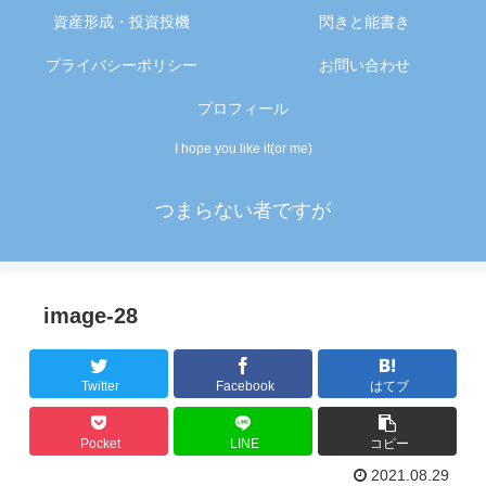
資産形成・投資投機
閃きと能書き
プライバシーポリシー
お問い合わせ
プロフィール
I hope you like it(or me)
つまらない者ですが
image-28
Twitter
Facebook
はてブ
Pocket
LINE
コピー
2021.08.29