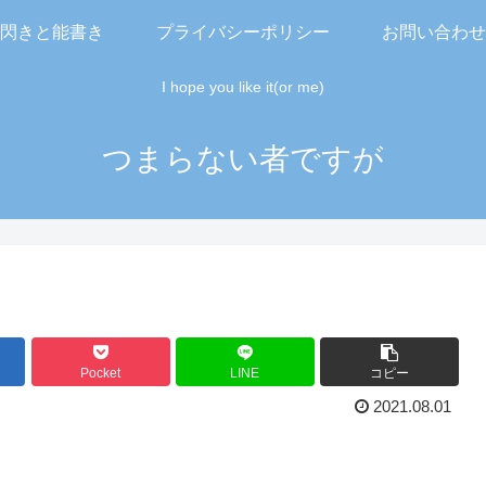
閃きと能書き
プライバシーポリシー
お問い合わせ
I hope you like it(or me)
つまらない者ですが
Pocket
LINE
コピー
2021.08.01