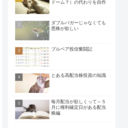
ドーム？）の代わりを自作
ダブルバガーじゃなくても
恩株が欲しい
ブルベア投信奮闘記
とある高配当株投資の知識
毎月配当が欲しくって～５
月に権利確定日がある配当
株編