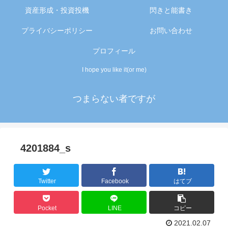
資産形成・投資投機
閃きと能書き
プライバシーポリシー
お問い合わせ
プロフィール
I hope you like it(or me)
つまらない者ですが
4201884_s
Twitter
Facebook
はてブ
Pocket
LINE
コピー
2021.02.07