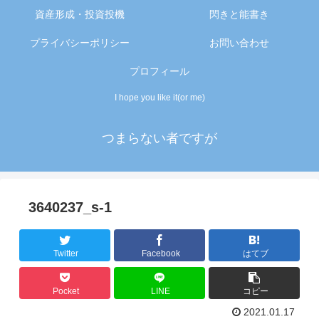
資産形成・投資投機
閃きと能書き
プライバシーポリシー
お問い合わせ
プロフィール
I hope you like it(or me)
つまらない者ですが
3640237_s-1
Twitter
Facebook
はてブ
Pocket
LINE
コピー
2021.01.17