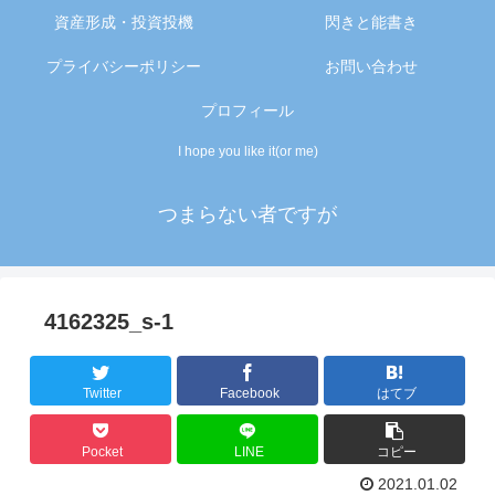
資産形成・投資投機
閃きと能書き
プライバシーポリシー
お問い合わせ
プロフィール
I hope you like it(or me)
つまらない者ですが
4162325_s-1
Twitter
Facebook
はてブ
Pocket
LINE
コピー
2021.01.02