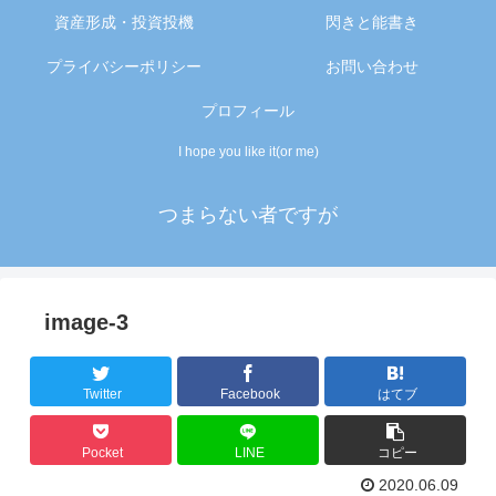
資産形成・投資投機
閃きと能書き
プライバシーポリシー
お問い合わせ
プロフィール
I hope you like it(or me)
つまらない者ですが
image-3
Twitter
Facebook
はてブ
Pocket
LINE
コピー
2020.06.09